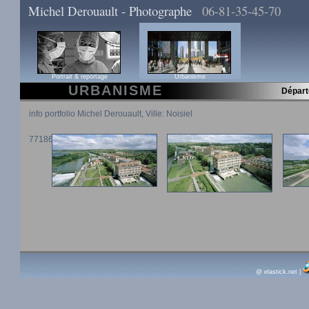
Michel Derouault - Photographe
06-81-35-45-70
Portrait & reportage
Urbanisme
URBANISME
Dépar
info portfolio Michel Derouault, Ville: Noisiel
77186
@ elastick.net
|