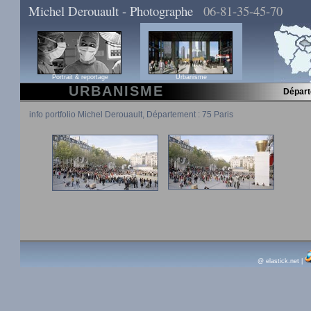
Michel Derouault - Photographe
06-81-35-45-70
Portrait & reportage
Urbanisme
URBANISME
Dépar
info portfolio Michel Derouault, Département : 75 Paris
@ elastick.net
|