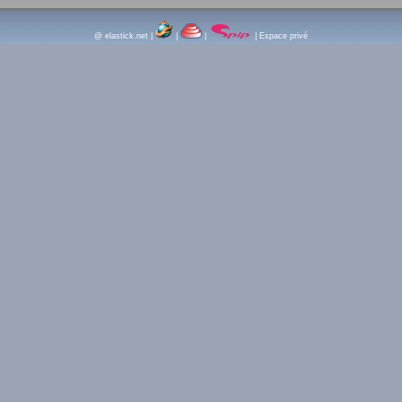
@ elastick.net
|
|
|
|
Espace privé