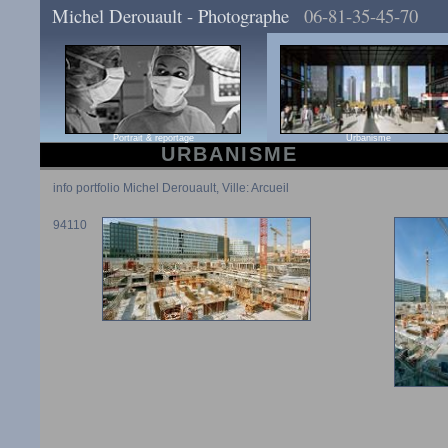
Michel Derouault - Photographe
06-81-35-45-70
Portrait & reportage
Urbanisme
URBANISME
info portfolio Michel Derouault, Ville: Arcueil
94110