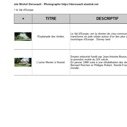
site Michel Derouault - Photographe
https://derouault.elastick.net
>
le Val d’Europe
+
TITRE
DESCRIPTIF
Le Val d’Europe, est la réunion de cinq commun
transforme en pole urbain autour d’un des plus
l’Esplanade des étoiles.
touristique d’Europe : Disney land
Empire industriel fondé par Jean-Antoine-Brutu
la première moitié du XIX siècle.
En janvier 1996 suite à une réhabilitation des d
L’usine Menier à Noisiel.
Bernard Reichen et Philippe Robert, Nestlé-Fra
installe.