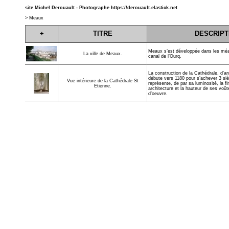
site Michel Derouault - Photographe
https://derouault.elastick.net
>
Meaux
+
TITRE
DESCRIPT
Meaux s’est développée dans les méa
La ville de Meaux.
canal de l’Ourq.
La construction de la Cathédrale, d’ar
débute vers 1180 pour s’achever 3 sièc
Vue intérieure de la Cathédrale St
représente, de par sa luminosité, la f
Etienne.
architecture et la hauteur de ses voût
d’oeuvre.