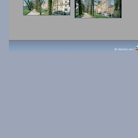
@ elastick.net
|