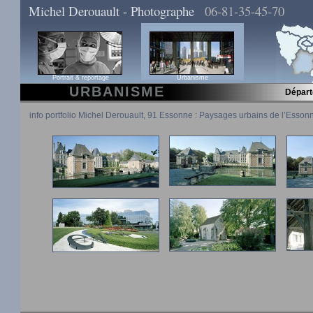
Michel Derouault - Photographe
06-81-35-45-70
Portrait & reportage
Urbanisme
URBANISME
Dépar
info portfolio Michel Derouault, 91 Essonne : Paysages urbains de l’Esson