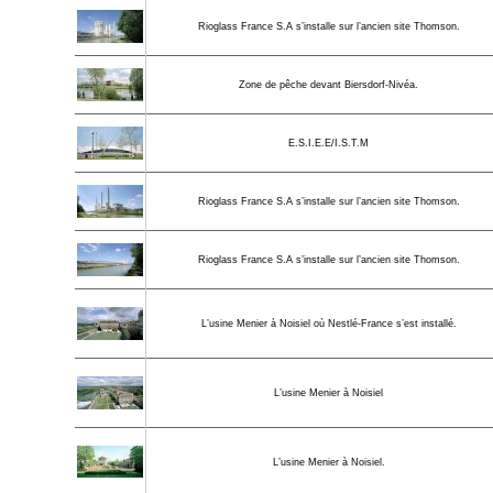
Rioglass France S.A s’installe sur l’ancien site Thomson.
Zone de pêche devant Biersdorf-Nivéa.
E.S.I.E.E/I.S.T.M
Rioglass France S.A s’installe sur l’ancien site Thomson.
Rioglass France S.A s’installe sur l’ancien site Thomson.
L’usine Menier à Noisiel où Nestlé-France s’est installé.
L’usine Menier à Noisiel
L’usine Menier à Noisiel.