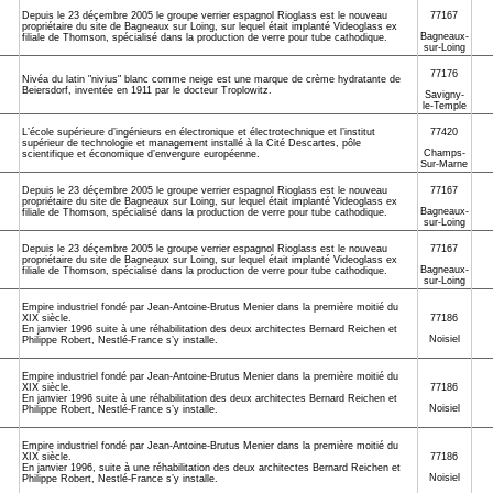
Depuis le 23 déçembre 2005 le groupe verrier espagnol Rioglass est le nouveau
77167
propriétaire du site de Bagneaux sur Loing, sur lequel était implanté Videoglass ex
Bagneaux-
filiale de Thomson, spécialisé dans la production de verre pour tube cathodique.
sur-Loing
77176
Nivéa du latin "nivius" blanc comme neige est une marque de crème hydratante de
Beiersdorf, inventée en 1911 par le docteur Troplowitz.
Savigny-
le-Temple
L’école supérieure d’ingénieurs en électronique et électrotechnique et l’institut
77420
supérieur de technologie et management installé à la Cité Descartes, pôle
Champs-
scientifique et économique d’envergure européenne.
Sur-Marne
Depuis le 23 déçembre 2005 le groupe verrier espagnol Rioglass est le nouveau
77167
propriétaire du site de Bagneaux sur Loing, sur lequel était implanté Videoglass ex
Bagneaux-
filiale de Thomson, spécialisé dans la production de verre pour tube cathodique.
sur-Loing
Depuis le 23 déçembre 2005 le groupe verrier espagnol Rioglass est le nouveau
77167
propriétaire du site de Bagneaux sur Loing, sur lequel était implanté Videoglass ex
Bagneaux-
filiale de Thomson, spécialisé dans la production de verre pour tube cathodique.
sur-Loing
Empire industriel fondé par Jean-Antoine-Brutus Menier dans la première moitié du
XIX siècle.
77186
En janvier 1996 suite à une réhabilitation des deux architectes Bernard Reichen et
Noisiel
Philippe Robert, Nestlé-France s’y installe.
Empire industriel fondé par Jean-Antoine-Brutus Menier dans la première moitié du
XIX siècle.
77186
En janvier 1996 suite à une réhabilitation des deux architectes Bernard Reichen et
Noisiel
Philippe Robert, Nestlé-France s’y installe.
Empire industriel fondé par Jean-Antoine-Brutus Menier dans la première moitié du
XIX siècle.
77186
En janvier 1996, suite à une réhabilitation des deux architectes Bernard Reichen et
Noisiel
Philippe Robert, Nestlé-France s’y installe.