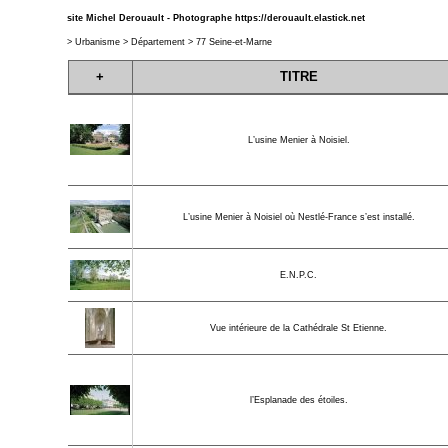
site Michel Derouault - Photographe
https://derouault.elastick.net
>
Urbanisme
>
Département
>
77 Seine-et-Marne
+
TITRE
L’usine Menier à Noisiel.
L’usine Menier à Noisiel où Nestlé-France s’est installé.
E.N.P.C.
Vue intérieure de la Cathédrale St Etienne.
l’Esplanade des étoiles.