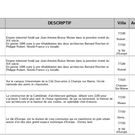
DESCRIPTIF
Ville
Ar
77186
Empire industriel fondé par Jean-Antoine-Brutus Menier dans la première moitié du
Noisiel
,
XIX siècle.
En janvier 1996 suite à une réhabilitation des deux architectes Bernard Reichen et
77700
Philippe Robert, Nestlé-France s’y installe.
le Val
d’Europe
Empire industriel fondé par Jean-Antoine-Brutus Menier dans la première moitié du
XIX siècle.
77186
En janvier 1996 suite à une réhabilitation des deux architectes Bernard Reichen et
Noisiel
Philippe Robert, Nestlé-France s’y installe.
77420
Sur le campus Universitaire de la Cité Descartes à Champs sur Marne, l’école
nationale des ponts et chaussées.
Champs-
Sur-Marne
La construction de la Cathédrale, d’architecture gothique, débute vers 1180 pour
77100
s’achever 3 siècle plus tard. le choeur représente, de par sa luminosité, la finesse de
son architecture et la hauteur de ses voûtes, un splendide chef-d’oeuvre.
Meaux
77700
Serris
,
Le Val d’Europe, est la réunion de cinq communes qui se transforme en pole urbain
autour d’un des plus grand espace touristique d’Europe : Disney land
77700
le Val
d’Europe