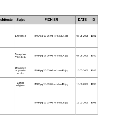
chitecte
Sujet
FICHIER
DATE
ID
Entreprise
IMG/jpg/07-06-06-ref-h-no04.jpg
07-06-2006
1081
Entreprise
,
IMG/jpg/07-06-06-ref-e-no04.jpg
07-06-2006
1080
Voie d’eau
Université
et grandes
IMG/jpg/10-05-06-ref-a-no10.jpg
10-05-2006
1085
écoles
Edifice
IMG/jpg/18-09-06-ref-d-no10.jpg
18-09-2006
1093
religieux
IMG/jpg/15-05-06-ref-b-no06.jpg
15-05-2006
1092