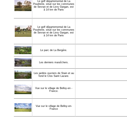
Le golf départemental de La
Poudrerie, situé sur les communes
de Sevran et de Livry Gargan, est
à 14 km de Paris
Le golf départemental de La
Poudrerie, situé sur les communes
de Sevran et de Livry Gargan, est
à 14 km de Paris
Le parc de La Bergère.
Les derniers maraîchers.
Les jardins ouvriers de Stain et au
fond le Clos Saint Lazare.
Vue sur le village de Belloy-en -
France.
Vue sur le village de Belloy-en-
France