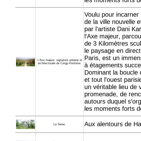
les moments forts de 
Voulu pour incarner l
de la ville nouvelle e
par l’artiste Dani Ka
l’Axe majeur, parcou
de 3 Kilomètres scu
le paysage en direct
Paris, est un immen
L’Axe majeur, signature urbaine et
à étagements succes
architecturale de Cergy-Pontoise.
Dominant la boucle 
et tout l’ouest parisie
un véritable lieu de 
promenade, de renc
autours duquel s’or
les moments forts de 
Aux alentours de Ha
La Seine.