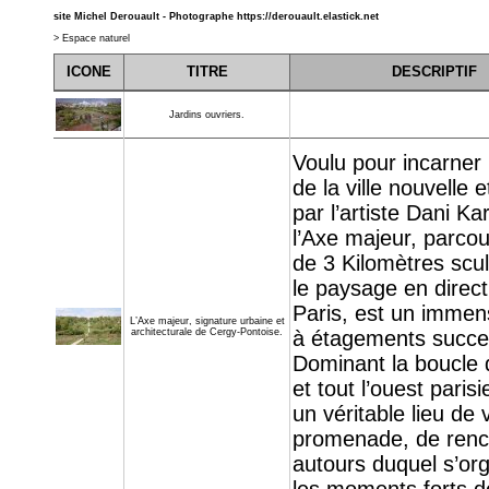
site Michel Derouault - Photographe
https://derouault.elastick.net
>
Espace naturel
ICONE
TITRE
DESCRIPTIF
Jardins ouvriers.
Voulu pour incarner l
de la ville nouvelle e
par l’artiste Dani Ka
l’Axe majeur, parcou
de 3 Kilomètres scu
le paysage en direct
Paris, est un immen
L’Axe majeur, signature urbaine et
à étagements succes
architecturale de Cergy-Pontoise.
Dominant la boucle 
et tout l’ouest parisie
un véritable lieu de 
promenade, de renc
autours duquel s’or