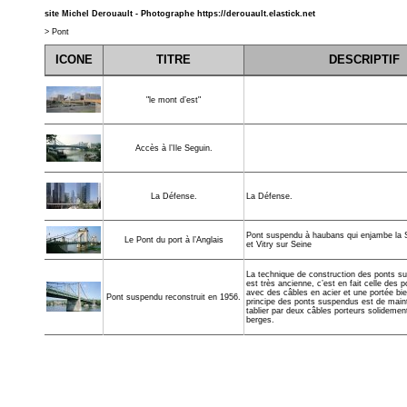
site Michel Derouault - Photographe
https://derouault.elastick.net
>
Pont
ICONE
TITRE
DESCRIPTIF
"le mont d’est"
Accès à l’Ile Seguin.
La Défense.
La Défense.
Pont suspendu à haubans qui enjambe la Se
Le Pont du port à l’Anglais
et Vitry sur Seine
La technique de construction des ponts s
est très ancienne, c’est en fait celle des 
avec des câbles en acier et une portée bie
Pont suspendu reconstruit en 1956.
principe des ponts suspendus est de maint
tablier par deux câbles porteurs solidemen
berges.