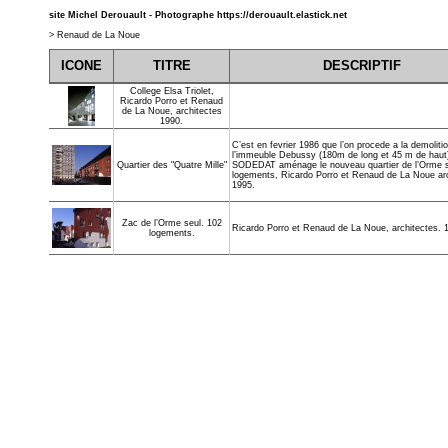
site Michel Derouault - Photographe
https://derouault.elastick.net
>
Renaud de La Noue
ICONE
TITRE
DESCRIPTIF
College Elsa Triolet,
Ricardo Porro et Renaud
de La Noue, architectes
1990.
C’est en fevrier 1986 que l’on procede a la demoliti
l’immeuble Debussy (180m de long et 45 m de haut)
SODEDAT aménage le nouveau quartier de l’Orme s
Quartier des "Quatre Mille"
logements, Ricardo Porro et Renaud de La Noue ar
1995.
Zac de l’Orme seul. 102
Ricardo Porro et Renaud de La Noue, architectes. 
logements.