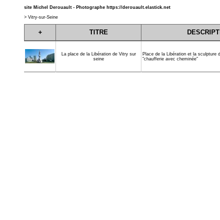
site Michel Derouault - Photographe
https://derouault.elastick.net
>
Vitry-sur-Seine
+
TITRE
DESCRIPT
Place de la Libération et la sculpture
La place de la Libération de Vitry sur
"chaufferie avec cheminée"
seine