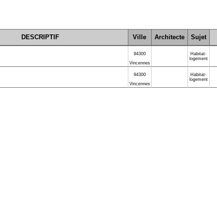
DESCRIPTIF
Ville
Architecte
Sujet
94300
Habitat-
logement
Vincennes
94300
Habitat-
logement
Vincennes