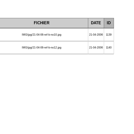
FICHIER
DATE
ID
IMG/jpg/21-04-06-ref-b-no10.jpg
21-04-2006
1139
IMG/jpg/21-04-06-ref-b-no12.jpg
21-04-2006
1140