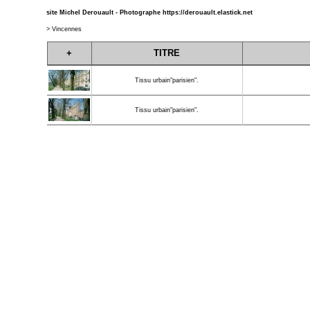
site Michel Derouault - Photographe
https://derouault.elastick.net
>
Vincennes
+
TITRE
Tissu urbain"parisien".
Tissu urbain"parisien".