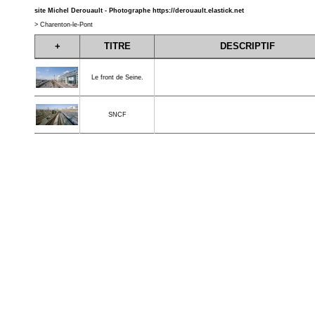
site Michel Derouault - Photographe
https://derouault.elastick.net
>
Charenton-le-Pont
+
TITRE
DESCRIPTIF
Le front de Seine.
SNCF