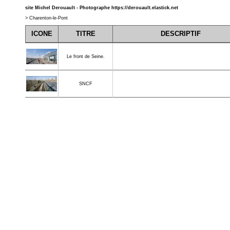
site Michel Derouault - Photographe
https://derouault.elastick.net
>
Charenton-le-Pont
ICONE
TITRE
DESCRIPTIF
Le front de Seine.
SNCF