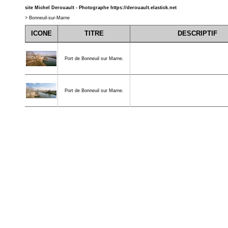
site Michel Derouault - Photographe
https://derouault.elastick.net
>
Bonneuil-sur-Marne
ICONE
TITRE
DESCRIPTIF
Port de Bonneuil sur Marne.
Port de Bonneuil sur Marne.