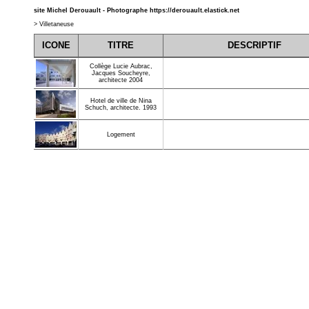
site Michel Derouault - Photographe
https://derouault.elastick.net
>
Villetaneuse
ICONE
TITRE
DESCRIPTIF
Collège Lucie Aubrac,
Jacques Soucheyre,
architecte 2004
Hotel de ville de Nina
Schuch, architecte. 1993
Logement