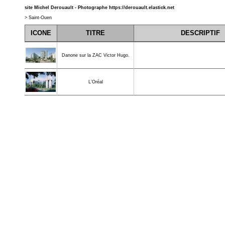
site Michel Derouault - Photographe
https://derouault.elastick.net
>
Saint-Ouen
ICONE
TITRE
DESCRIPTIF
Danone sur la ZAC Victor Hugo.
L’Oréal