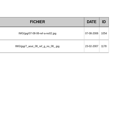
FICHIER
DATE
ID
IMG/jpg/07-08-06-ref-a-no02.jpg
07-08-2006
1054
IMG/jpg/7_aout_06_ref_g_no_06_.jpg
23-02-2007
1178