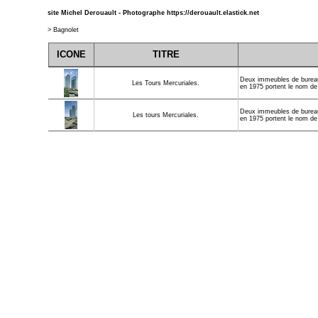
site Michel Derouault - Photographe
https://derouault.elastick.net
>
Bagnolet
ICONE
TITRE
Deux immeubles de bureaux
Les Tours Mercuriales.
en 1975 portent le nom de 
Deux immeubles de bureaux
Les tours Mercuriales.
en 1975 portent le nom de 