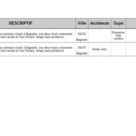
DESCRIPTIF
Ville
Architecte
Sujet
Entreprise
,
 jumeaux situés à Bagnolet. Les deux tours construites
93170
Voie
tour Levant et Tour Ponant. Serge Lana architecte.
routière
Bagnolet
 jumeaux situés à Bagnolet. Les deux tours construites
93170
Serge Lana
tour Levant et Tour Ponant. Serge Lana architecte.
Bagnolet