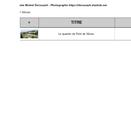
site Michel Derouault - Photographe
https://derouault.elastick.net
>
Sèvres
+
TITRE
Le quartier du Pont de Sèves.