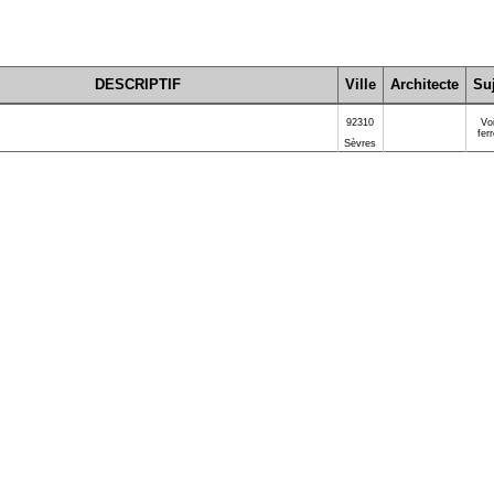
DESCRIPTIF
Ville
Architecte
Suj
92310
Vo
fer
Sèvres