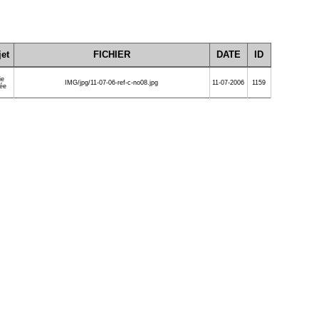
et
FICHIER
DATE
ID
ie
IMG/jpg/11-07-06-ref-c-no08.jpg
11-07-2006
1159
rée