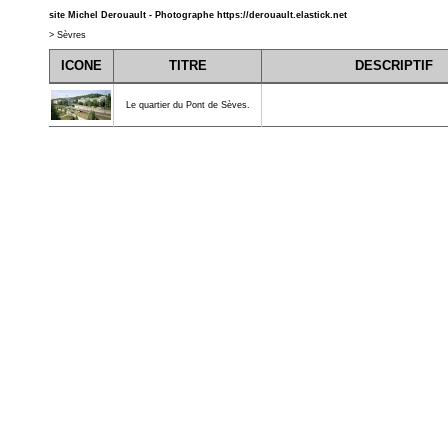
site Michel Derouault - Photographe
https://derouault.elastick.net
>
Sèvres
ICONE
TITRE
DESCRIPTIF
Le quartier du Pont de Sèves.