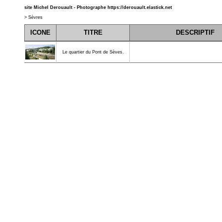
site Michel Derouault - Photographe
https://derouault.elastick.net
>
Sèvres
ICONE
TITRE
DESCRIPTIF
Le quartier du Pont de Sèves.