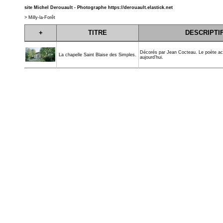
site Michel Derouault - Photographe
https://derouault.elastick.net
>
Milly-la-Forêt
+
TITRE
DESCRIPTI
Décorés par Jean Cocteau. Le poète ac
La chapelle Saint Blaise des Simples.
aujourd’hui.