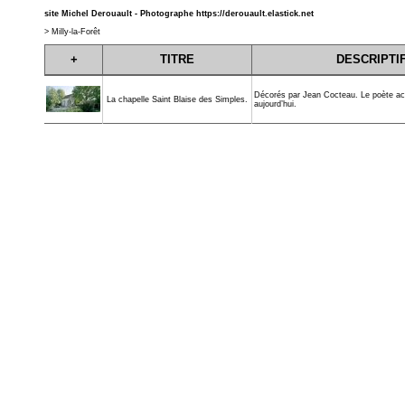
site Michel Derouault - Photographe
https://derouault.elastick.net
>
Milly-la-Forêt
+
TITRE
DESCRIPTI
Décorés par Jean Cocteau. Le poète ac
La chapelle Saint Blaise des Simples.
aujourd’hui.