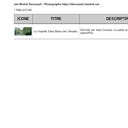
site Michel Derouault - Photographe
https://derouault.elastick.net
>
Milly-la-Forêt
ICONE
TITRE
DESCRIPTI
Décorés par Jean Cocteau. Le poète ac
La chapelle Saint Blaise des Simples.
aujourd’hui.