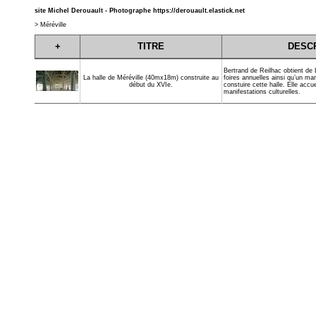
site Michel Derouault - Photographe
https://derouault.elastick.net
>
Méréville
+
TITRE
DESCR
Bertrand de Reilhac obtient de Lo
foires annuelles ainsi qu’un mar
La halle de Méréville (40mx18m) construite au
constuire cette halle. Elle accu
début du XVIe.
manifestations culturelles.