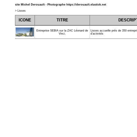
site Michel Derouault - Photographe
https://derouault.elastick.net
>
Lisses
ICONE
TITRE
DESCRIP
Lisses accueille prés de 350 entrepr
Entreprise SEBIA sur la ZAC Léonard de
d’activités
Vinci.