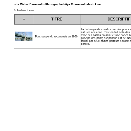
site Michel Derouault - Photographe
https://derouault.elastick.net
>
Triel-sur-Seine
+
TITRE
DESCRIPTIF
La technique de construction des ponts
est très ancienne, c’est en fait celle des
avec des câbles en acier et une portée b
Pont suspendu reconstruit en 1956.
principe des ponts suspendus est de main
tablier par deux câbles porteurs solidem
berges.