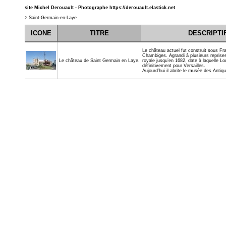
site Michel Derouault - Photographe
https://derouault.elastick.net
>
Saint-Germain-en-Laye
ICONE
TITRE
DESCRIPTI
Le château actuel fut construit sous Fra
Chambiges. Agrandi à plusieurs reprises,
royale jusqu’en 1682, date à laquelle Lou
Le château de Saint Germain en Laye.
définitivement pour Versailles.
Aujourd’hui il abrite le musée des Antiqu