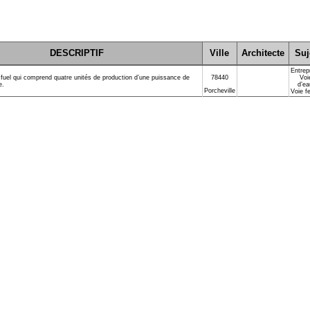
DESCRIPTIF
Ville
Architecte
Suj
Entrep
fuel qui comprend quatre unités de production d’une puissance de
78440
Voi
e.
d’ea
Porcheville
Voie f