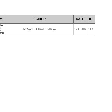
et
FICHIER
DATE
ID
rise
,
e
IMG/jpg/15-06-06-ref-c-no06.jpg
15-06-2006
1095
u
,
errée