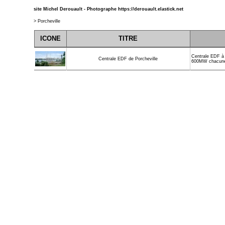
site Michel Derouault - Photographe
https://derouault.elastick.net
>
Porcheville
ICONE
TITRE
Centrale EDF à 
Centrale EDF de Porcheville
600MW chacun