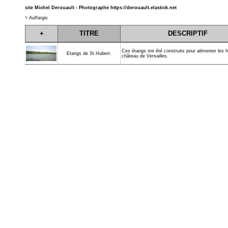
site Michel Derouault - Photographe
https://derouault.elastick.net
>
Auffargis
+
TITRE
DESCRIPTIF
Ces étangs ont été construits pour alimenter les 
Etangs de St Hubert.
château de Versailles.