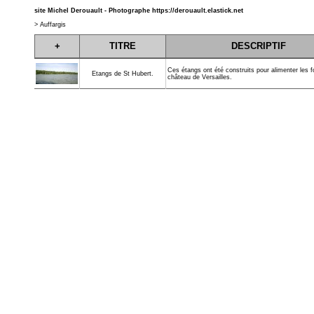
site Michel Derouault - Photographe
https://derouault.elastick.net
>
Auffargis
+
TITRE
DESCRIPTIF
Ces étangs ont été construits pour alimenter les 
Etangs de St Hubert.
château de Versailles.