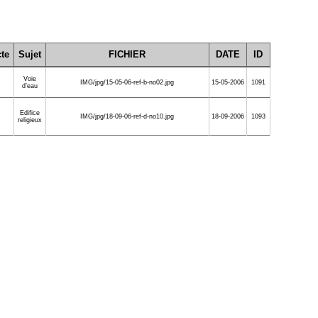
cte
Sujet
FICHIER
DATE
ID
Voie
IMG/jpg/15-05-06-ref-b-no02.jpg
15-05-2006
1091
d’eau
Edifice
IMG/jpg/18-09-06-ref-d-no10.jpg
18-09-2006
1093
religieux