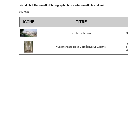
site Michel Derouault - Photographe
https://derouault.elastick.net
>
Meaux
ICONE
TITRE
M
La ville de Meaux.
La
s’
Vue intérieure de la Cathédrale St Etienne.
so