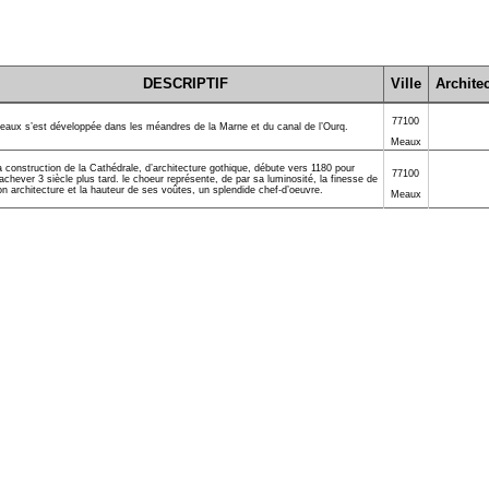
DESCRIPTIF
Ville
Archite
77100
eaux s’est développée dans les méandres de la Marne et du canal de l’Ourq.
Meaux
 construction de la Cathédrale, d’architecture gothique, débute vers 1180 pour
77100
achever 3 siècle plus tard. le choeur représente, de par sa luminosité, la finesse de
n architecture et la hauteur de ses voûtes, un splendide chef-d’oeuvre.
Meaux