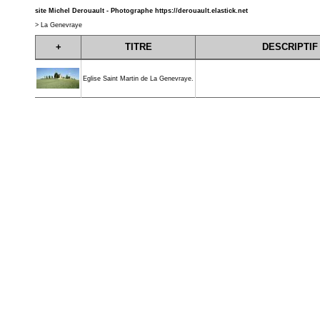
site Michel Derouault - Photographe
https://derouault.elastick.net
>
La Genevraye
+
TITRE
DESCRIPTIF
Eglise Saint Martin de La Genevraye.