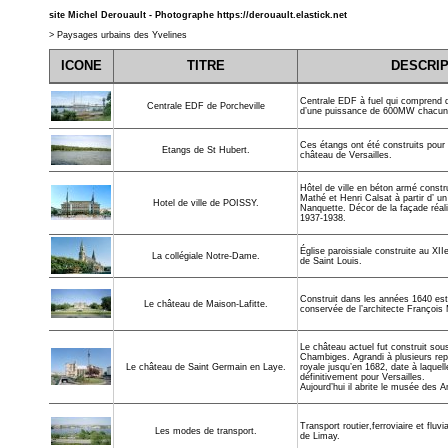
site Michel Derouault - Photographe
https://derouault.elastick.net
>
Paysages urbains des Yvelines
ICONE
TITRE
DESCRIP
Centrale EDF à fuel qui comprend q
Centrale EDF de Porcheville
d’une puissance de 600MW chacun
Ces étangs ont été construits pour 
Etangs de St Hubert.
château de Versailles.
Hôtel de ville en béton armé constr
Mathé et Henri Calsat à partir d’ un
Hotel de ville de POISSY.
Nanquette. Décor de la façade réal
1937-1938.
Église paroissiale construite au XII
La collégiale Notre-Dame.
de Saint Louis.
Construit dans les années 1640 est
Le château de Maison-Lafitte.
conservée de l’architecte François
Le château actuel fut construit sous
Chambiges. Agrandi à plusieurs repr
royale jusqu’en 1682, date à laquell
Le château de Saint Germain en Laye.
définitivement pour Versailles.
Aujourd’hui il abrite le musée des A
Transport routier,ferroviaire et flu
Les modes de transport.
de Limay.