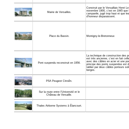
Construit par le Versaillais Henri L
novembre 1900, c’est en 1945 que 
Mairie de Versailles.
campanile, jugé trop haut et que les 
d’honneur disparaissent.
Montigny-le-Bretonneux
Place du Bassin.
La technique de construction des 
est très ancienne, c’est en fait cel
avec des câbles en acier et une por
Pont suspendu reconstruit en 1956.
principe des ponts suspendus est d
tablier par deux câbles porteurs so
berges.
PSA Peugeot Citroên.
Sur la route entre l’Université et le
Château de Versaille.
Thales Airborne Systems à Élancourt.